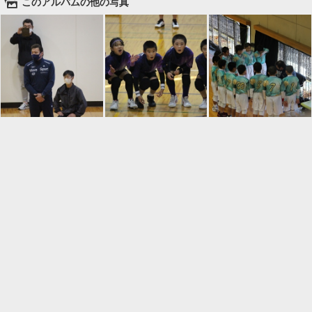
🌄
このアルバムの他の写真

一覧に戻る
Android™ アプリのインストール
Android™ からオンラインアルバムの作成・編
集、共有ができます。
インストール
⌂
📕
ホーム
アルバムを作成