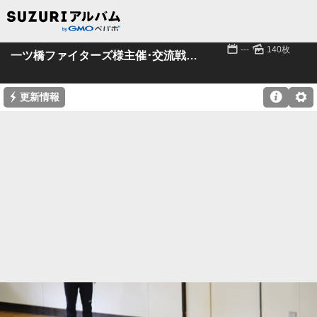
📅
🌄
---
140枚
一ツ橋ファイターズ様主催･交流戦2020IN嶺北
⚡

⚙
更新情報