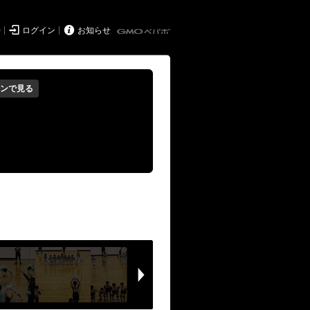


持
ログイン
お知らせ
ンで見る