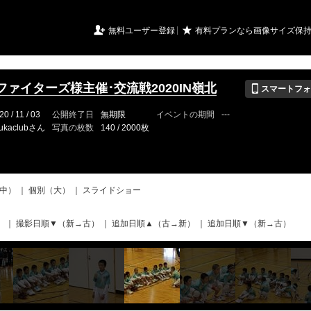
URIアルバム

★
無料ユーザー登録
有料プランなら画像サイズ保
📱
ファイターズ様主催･交流戦2020IN嶺北
スマートフォ
20 / 11 / 03
公開終了日
無期限
イベントの期間
---
ukaclubさん
写真の枚数
140 / 2000枚
中）
｜
個別（大）
｜
スライドショー
）
｜
撮影日順▼（新→古）
｜
追加日順▲（古→新）
｜
追加日順▼（新→古）