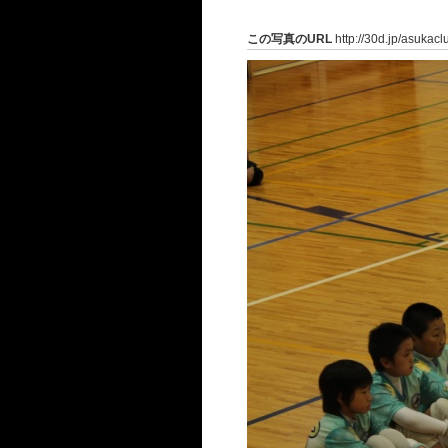
この写真のURL
http://30d.jp/asukac