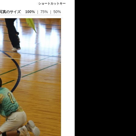
ショートカットキー
写真のサイズ
100%
｜
75%
｜
50%