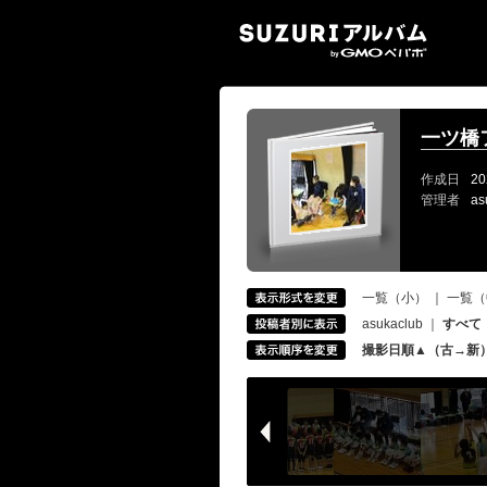
SUZ
一ツ橋
作成日
20
管理者
as
一覧（小）
｜
一覧（
asukaclub
｜
すべて
撮影日順▲（古→新