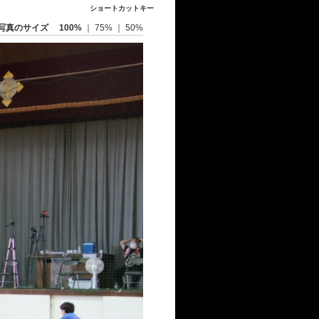
ショートカットキー
写真のサイズ
100%
｜
75%
｜
50%