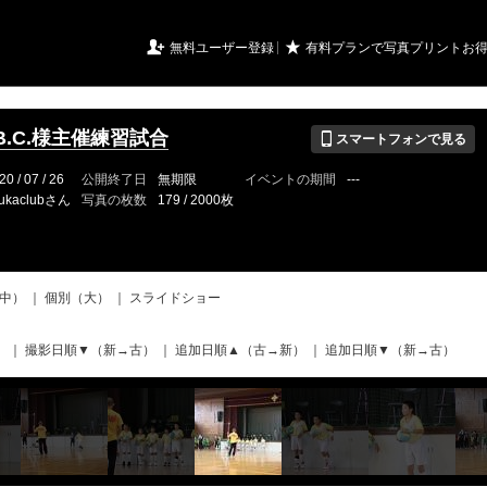
URIアルバム

★
無料ユーザー登録
有料プランで写真プリントお
📱
B.C.様主催練習試合
スマートフォンで見る
20 / 07 / 26
公開終了日
無期限
イベントの期間
---
ukaclubさん
写真の枚数
179 / 2000枚
中）
｜
個別（大）
｜
スライドショー
）
｜
撮影日順▼（新→古）
｜
追加日順▲（古→新）
｜
追加日順▼（新→古）