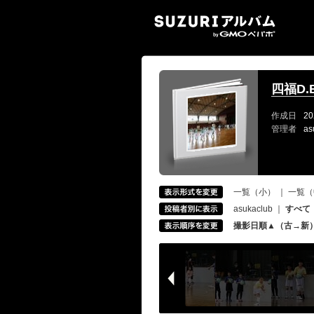
SUZ
四福D.
作成日
20
管理者
as
一覧（小）
｜
一覧（
asukaclub
｜
すべて
撮影日順▲（古→新