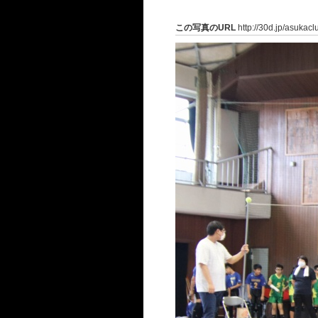
この写真のURL
http://30d.jp/asukac