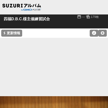
📅
🌄
---
179枚
四福D.B.C.様主催練習試合
⚡

⚙
更新情報