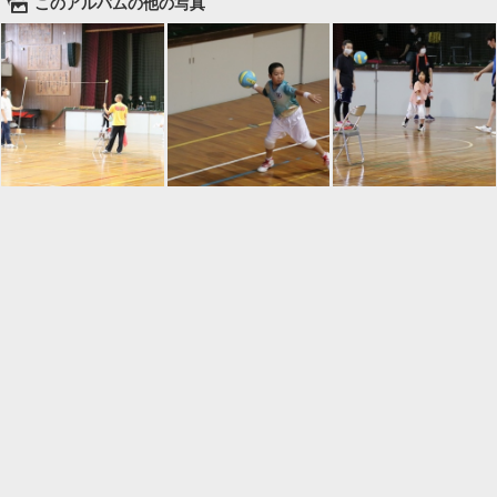
🌄
このアルバムの他の写真

一覧に戻る
Android™ アプリのインストール
Android™ からオンラインアルバムの作成・編
集、共有ができます。
インストール
⌂
📕
ホーム
アルバムを作成