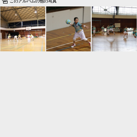
🌄
このアルバムの他の写真

一覧に戻る
Android™ アプリのインストール
Android™ からオンラインアルバムの作成・編
集、共有ができます。
インストール
⌂
📕
ホーム
アルバムを作成