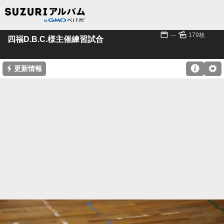
📅
🌄
---
179枚
四福D.B.C.様主催練習試合
⚡

⚙
更新情報