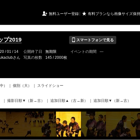
URIアルバム

★
無料ユーザー登録
有料プランなら画像サイズ保
📱
プ2019
スマートフォンで見る
20 / 01 / 14
公開終了日
無期限
イベントの期間
---
ukaclubさん
写真の枚数
145 / 2000枚
中）
｜
個別（大）
｜
スライドショー
）
｜
撮影日順▼（新→古）
｜
追加日順▲（古→新）
｜
追加日順▼（新→古）