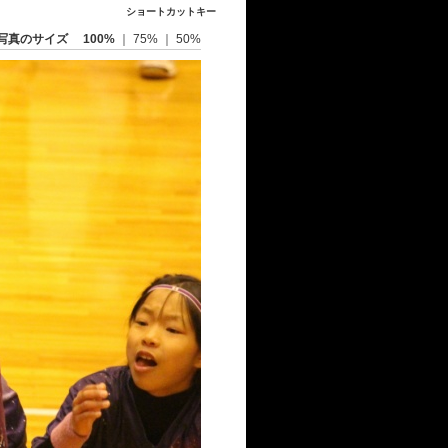
ショートカットキー
写真のサイズ
100%
｜
75%
｜
50%