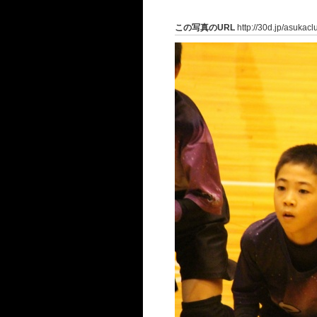
この写真のURL
http://30d.jp/asukac