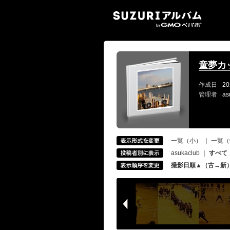
SUZ
童夢カッ
作成日
20
管理者
as
一覧（小）
｜
一覧（
asukaclub
｜
すべて
撮影日順▲（古→新