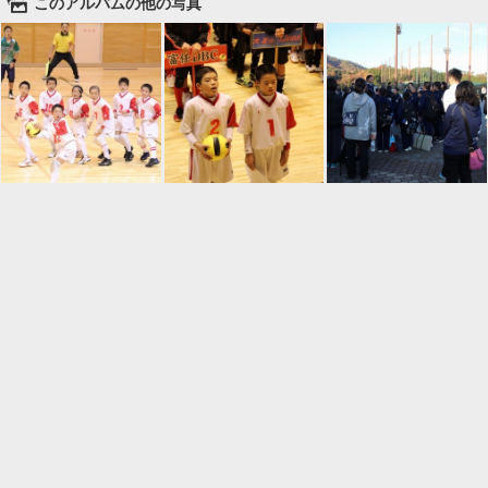
🌄
このアルバムの他の写真

一覧に戻る
Android™ アプリのインストール
Android™ からオンラインアルバムの作成・編
集、共有ができます。
インストール
⌂
📕
ホーム
アルバムを作成