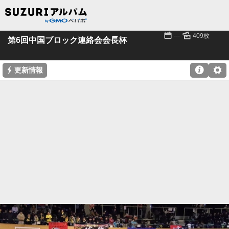
📅
🌄
---
409枚
第6回中国ブロック連絡会会長杯
⚡

⚙
更新情報