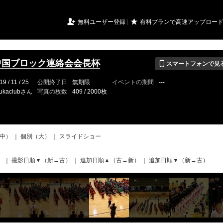
URIアルバム

★
無料ユーザー登録
有料プランで高速アップロー
📱
中国ブロック連絡会会長杯
スマートフォンで見
19 / 11 / 25
公開終了日
無期限
イベントの期間
---
ukaclubさん
写真の枚数
409 / 2000枚
中）
｜
個別（大）
｜
スライドショー
）
｜
撮影日順▼（新→古）
｜
追加日順▲（古→新）
｜
追加日順▼（新→古）