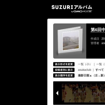
SUZ
第6回
作成日
20
管理者
as
一覧（小）
｜
一覧（
asukaclub
｜
すべて
撮影日順▲（古→新