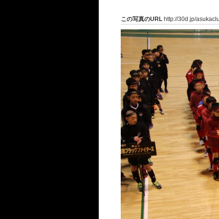
この写真のURL
http://30d.jp/asukac