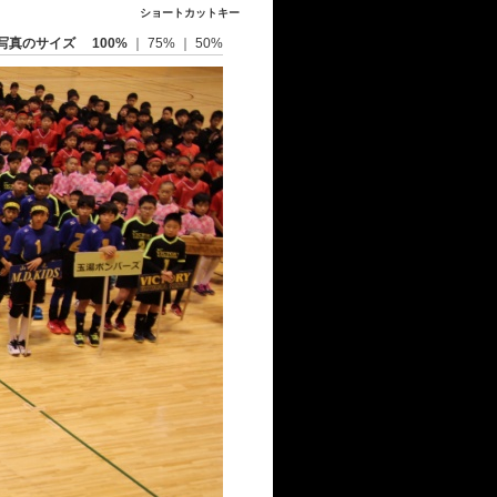
ショートカットキー
写真のサイズ
100%
｜
75%
｜
50%