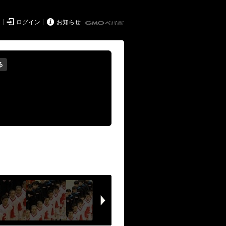


ド
ログイン
お知らせ
る