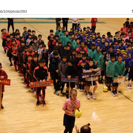
lub/104/photo/393