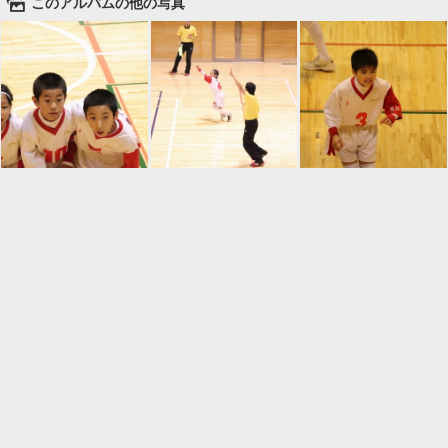
🌄
このアルバムの他の写真

一覧に戻る
Android™ アプリのインストール
Android™ からオンラインアルバムの作成・編
集、共有ができます。
インストール
⌂
📕
ホーム
アルバムを作成