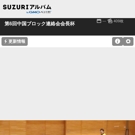
📅
🌄
---
409枚
第6回中国ブロック連絡会会長杯
⚡

⚙
更新情報