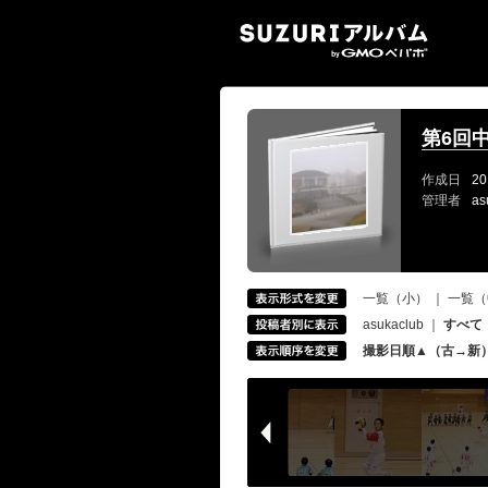
SUZ
第6回
作成日
20
管理者
as
一覧（小）
｜
一覧（
asukaclub
｜
すべて
撮影日順▲（古→新