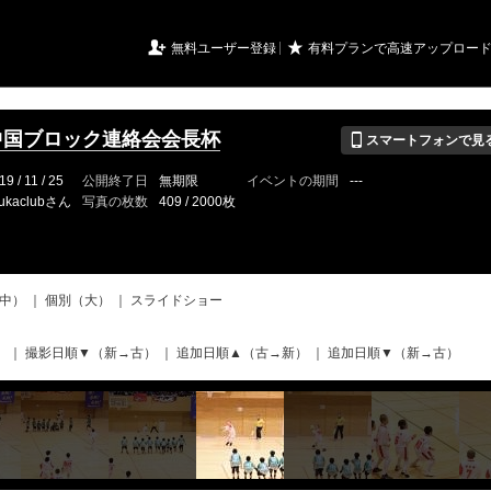
URIアルバム

★
無料ユーザー登録
有料プランで高速アップロー
📱
中国ブロック連絡会会長杯
スマートフォンで見
19 / 11 / 25
公開終了日
無期限
イベントの期間
---
ukaclubさん
写真の枚数
409 / 2000枚
中）
｜
個別（大）
｜
スライドショー
）
｜
撮影日順▼（新→古）
｜
追加日順▲（古→新）
｜
追加日順▼（新→古）