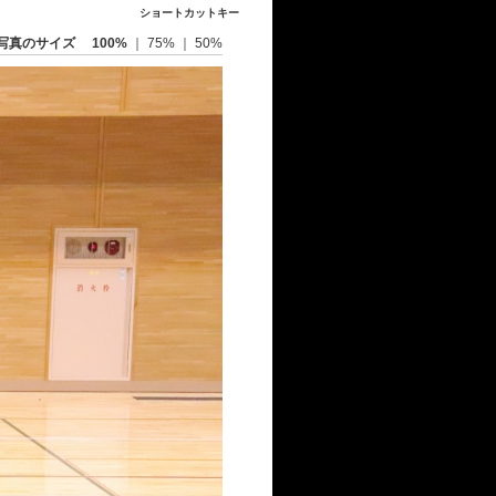
ショートカットキー
写真のサイズ
100%
｜
75%
｜
50%