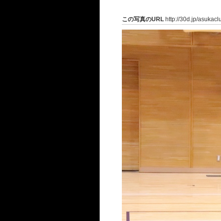
この写真のURL
http://30d.jp/asukac