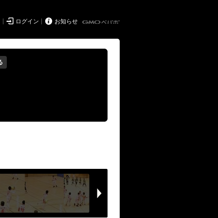


ド
ログイン
お知らせ
る