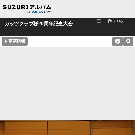
📅
🌄
---
299枚
ガッツクラブ様20周年記念大会
⚡

⚙
更新情報