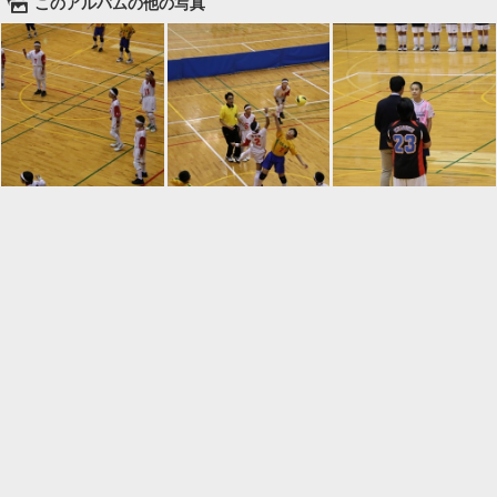
🌄
このアルバムの他の写真

一覧に戻る
Android™ アプリのインストール
Android™ からオンラインアルバムの作成・編
集、共有ができます。
インストール
⌂
📕
ホーム
アルバムを作成