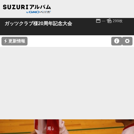
📅
🌄
---
299枚
ガッツクラブ様20周年記念大会
⚡

⚙
更新情報