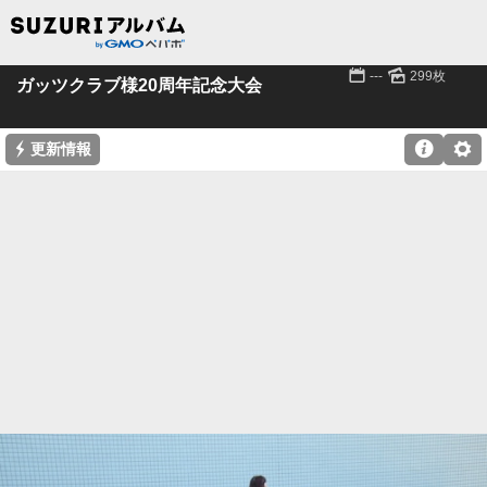
📅
🌄
---
299枚
ガッツクラブ様20周年記念大会
⚡

⚙
更新情報