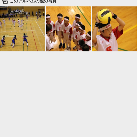
🌄
このアルバムの他の写真

一覧に戻る
Android™ アプリのインストール
Android™ からオンラインアルバムの作成・編
集、共有ができます。
インストール
⌂
📕
ホーム
アルバムを作成