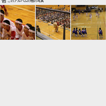
🌄
このアルバムの他の写真

一覧に戻る
Android™ アプリのインストール
Android™ からオンラインアルバムの作成・編
集、共有ができます。
インストール
⌂
📕
ホーム
アルバムを作成