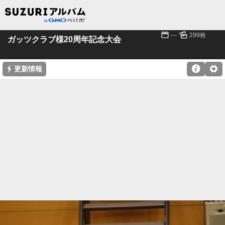
📅
🌄
---
299枚
ガッツクラブ様20周年記念大会
⚡

⚙
更新情報