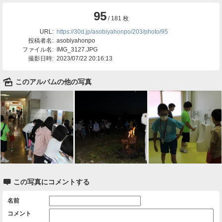
95
/ 181 枚
URL:
https://30d.jp/asobiyahonpo/203/photo/95
投稿者名:
asobiyahonpo
ファイル名:
IMG_3127.JPG
撮影日時:
2023/07/22 20:16:13
🌄
このアルバムの他の写真

この写真にコメントする
名前
コメント