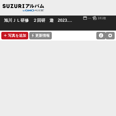
📅
🌄
---
181枚
旭川ＪＬ研修 ２回研 遊 2023.7.22-23
➕
⚡

⚙
写真を追加
更新情報