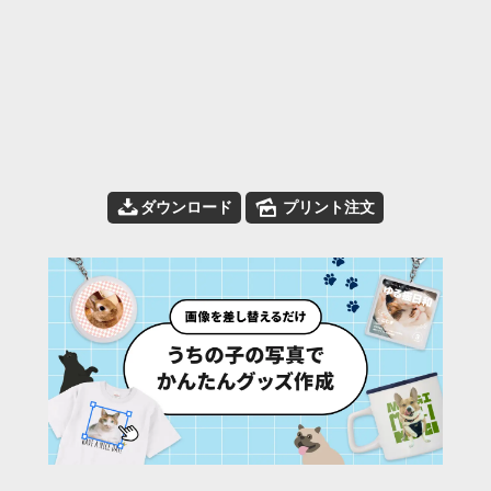
📥
🌄
ダウンロード
プリント注文