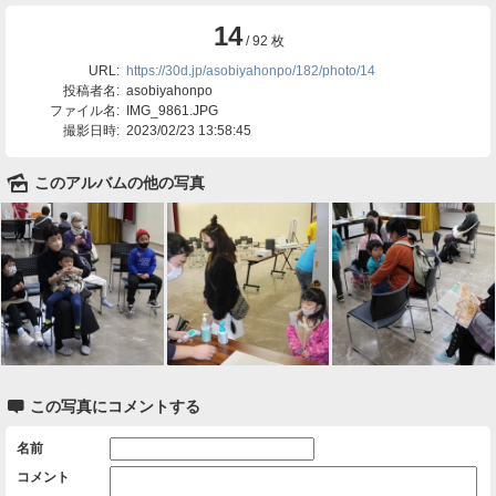
14
/ 92 枚
URL:
https://30d.jp/asobiyahonpo/182/photo/14
投稿者名:
asobiyahonpo
ファイル名:
IMG_9861.JPG
撮影日時:
2023/02/23 13:58:45
🌄
このアルバムの他の写真

この写真にコメントする
名前
コメント