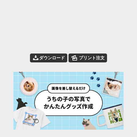
📥
🌄
ダウンロード
プリント注文