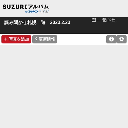
📅
🌄
---
92枚
読み聞かせ札幌 遊 2023.2.23
➕
⚡

⚙
写真を追加
更新情報