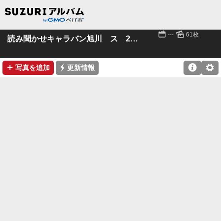
📅
🌄
---
61枚
読み聞かせキャラバン旭川 ス 21.12.4-5
➕
⚡

⚙
写真を追加
更新情報