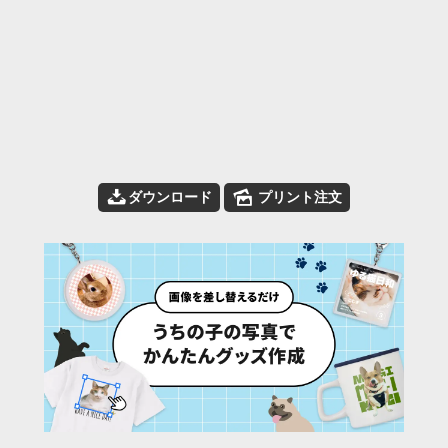
📥
🌄
ダウンロード
プリント注文