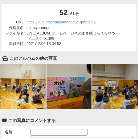
52
/ 61 枚
URL:
https://30d.jp/asobiyahonpo/121/photo/52
投稿者名:
asobiyahonpo
ファイル名:
LINE_ALBUM_ホームページそのまま載せられるやつ
_211206_51.jpg
撮影日時:
2021/12/06 18:04:52
🌄
このアルバムの他の写真

この写真にコメントする
名前