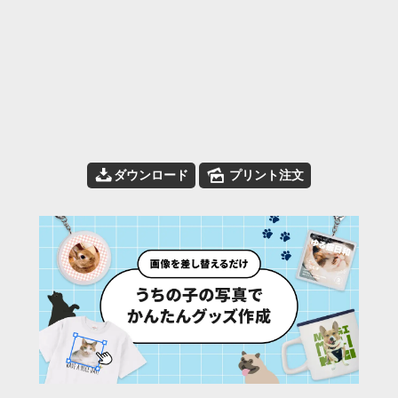
📥
🌄
ダウンロード
プリント注文