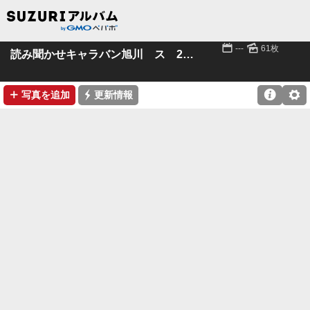
📅
🌄
---
61枚
読み聞かせキャラバン旭川 ス 21.12.4-5
➕
⚡

⚙
写真を追加
更新情報