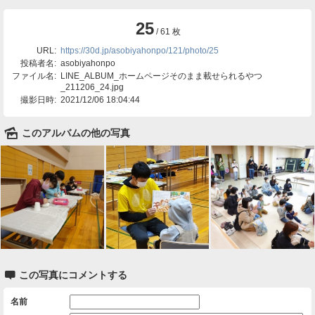
25
/ 61 枚
URL:
https://30d.jp/asobiyahonpo/121/photo/25
投稿者名:
asobiyahonpo
ファイル名:
LINE_ALBUM_ホームページそのまま載せられるやつ
_211206_24.jpg
撮影日時:
2021/12/06 18:04:44
🌄
このアルバムの他の写真

この写真にコメントする
名前