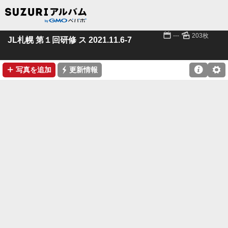
📅
🌄
---
203枚
JL札幌 第１回研修 ス 2021.11.6-7
➕
⚡

⚙
写真を追加
更新情報