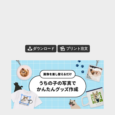
📥
🌄
ダウンロード
プリント注文