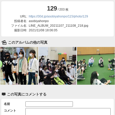
129
/ 203 枚
URL:
https://30d.jp/asobiyahonpo/115/photo/129
投稿者名:
asobiyahonpo
ファイル名:
LINE_ALBUM_20211107_211108_218.jpg
撮影日時:
2021/11/08 18:06:05
🌄
このアルバムの他の写真

この写真にコメントする
名前
コメント