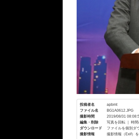
投稿者名
apbmt
ファイル名
BG1A0612.JPG
撮影時間
2019/08/31 08:08:
編集・削除
写真を回転
｜
時間
ダウンロード
ファイルを個別ダ
撮影情報
撮影情報（Exif）