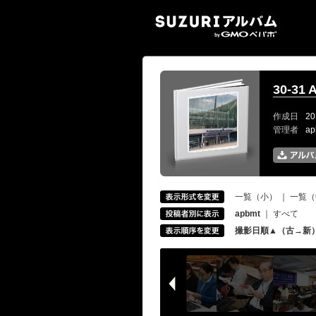
SUZ
30-31 
作成日
20
管理者
a
一覧（小）
｜
一覧（
apbmt
｜
すべて
撮影日順▲（古→新