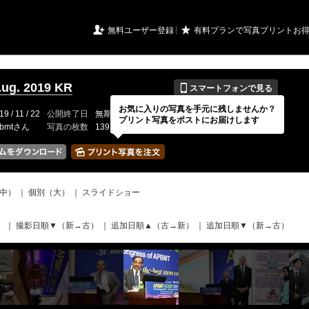
URIアルバム

★
無料ユーザー登録
有料プランで写真プリントお
📱
Aug. 2019 KR
スマートフォンで見る
お気に入りの写真を手元に残しませんか？
19 / 11 / 22
公開終了日
無期限
イベントの期間
---
プリント写真をポストにお届けします
pbmtさん
写真の枚数
139 / 150枚
中）
｜
個別（大）
｜
スライドショー
）
｜
撮影日順▼（新→古）
｜
追加日順▲（古→新）
｜
追加日順▼（新→古）