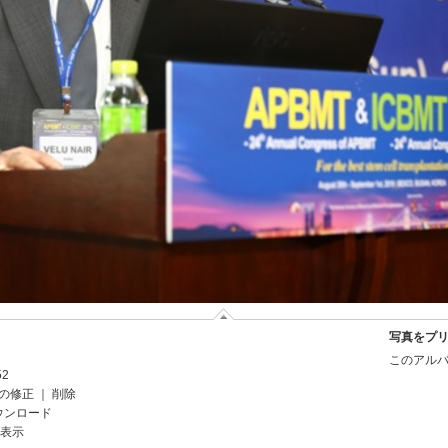
写真をプ
このアルバ
52
の修正
｜
削除
ウンロード
を表示