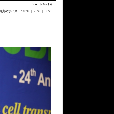
ショートカットキー
写真のサイズ
100%
｜
75%
｜
50%