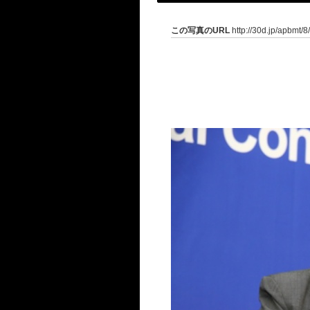
この写真のURL
http://30d.jp/apbmt/8