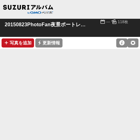
📅
🌄
---
118枚
20150823PhotoFan夜景ポートレート
➕
⚡

⚙
写真を追加
更新情報