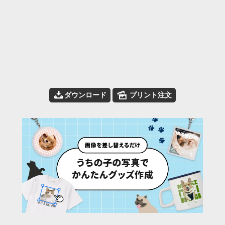
📥
🌄
ダウンロード
プリント注文