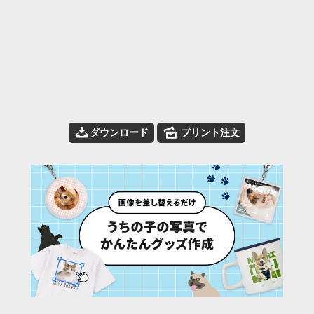
📥
🌄
ダウンロード
プリント注文