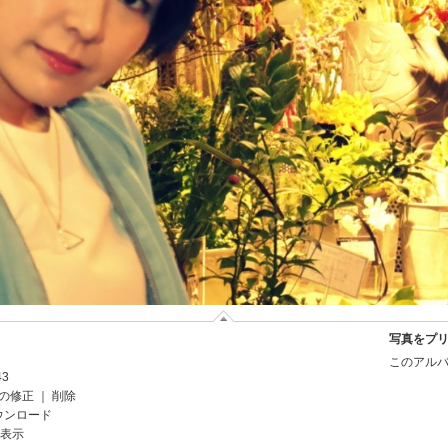
写真をプ
このアルバ
43
の修正
｜
削除
ウンロード
を表示