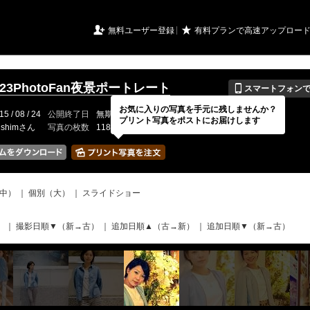
URIアルバム

★
無料ユーザー登録
有料プランで高速アップロー
📱
0823PhotoFan夜景ポートレート
スマートフォン
お気に入りの写真を手元に残しませんか？
15 / 08 / 24
公開終了日
無期限
イベントの期間
---
プリント写真をポストにお届けします
ishimさん
写真の枚数
118 / 150枚
中）
｜
個別（大）
｜
スライドショー
）
｜
撮影日順▼（新→古）
｜
追加日順▲（古→新）
｜
追加日順▼（新→古）