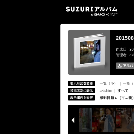
SUZ
2015
作成日
20
管理者
ak
一覧（小）
｜
一覧（
akishim
｜
すべて
撮影日順▲（古→新