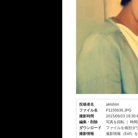
投稿者名
akishim
ファイル名
P1150636.JPG
撮影時間
2015/08/23 19:30:
編集・削除
写真を回転
｜
時間
ダウンロード
ファイルを個別ダ
撮影情報
撮影情報（Exif）