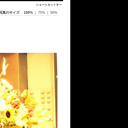
ショートカットキー
写真のサイズ
100%
｜
75%
｜
50%