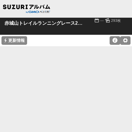
📅
🌄
---
293枚
赤城山トレイルランニングレース2023 パート1
⚡

⚙
更新情報