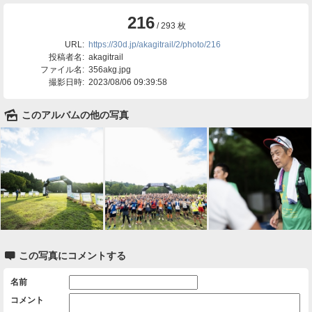
216
/ 293 枚
URL:
https://30d.jp/akagitrail/2/photo/216
投稿者名:
akagitrail
ファイル名:
356akg.jpg
撮影日時:
2023/08/06 09:39:58
🌄
このアルバムの他の写真

この写真にコメントする
名前
コメント