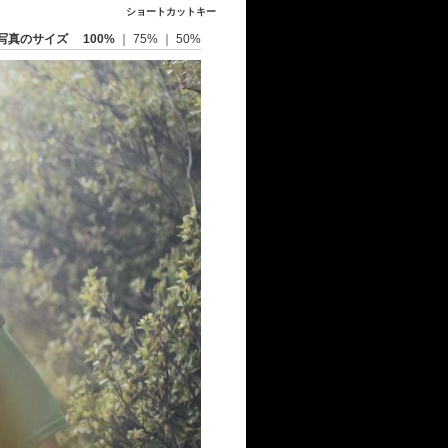
ショートカットキー
写真のサイズ
100%
｜
75%
｜
50%