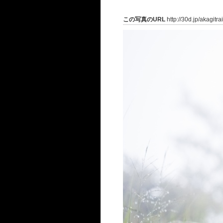
この写真のURL
http://30d.jp/akagitra