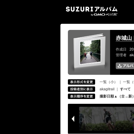
SUZ
赤城山
作成日
20
管理者
ak
一覧（小）
｜
一覧（
akagitrail
｜
すべて
撮影日順▲（古→新