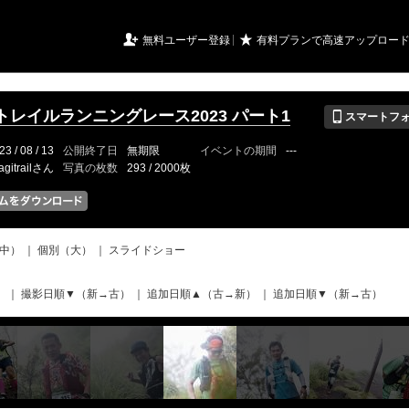
URIアルバム

★
無料ユーザー登録
有料プランで高速アップロー
📱
トレイルランニングレース2023 パート1
スマートフ
23 / 08 / 13
公開終了日
無期限
イベントの期間
---
agitrailさん
写真の枚数
293 / 2000枚
中）
｜
個別（大）
｜
スライドショー
）
｜
撮影日順▼（新→古）
｜
追加日順▲（古→新）
｜
追加日順▼（新→古）