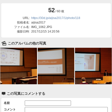
52
/ 60 枚
URL:
https://30d.jp/aijisa2017/1/photo/118
投稿者名:
aijisa2017
ファイル名:
IMG_1062.JPG
撮影日時:
2017/12/15 14:20:56
🌄
このアルバムの他の写真

この写真にコメントする
名前
コメント