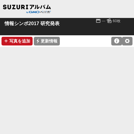
📅
🌄
---
60枚
情報シンポ2017 研究発表
➕
⚡

⚙
写真を追加
更新情報