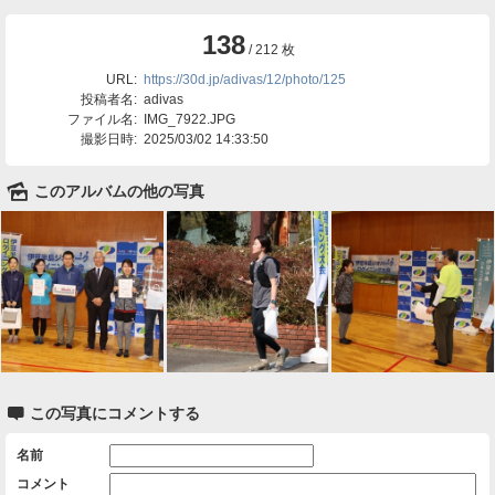
138
/ 212 枚
URL:
https://30d.jp/adivas/12/photo/125
投稿者名:
adivas
ファイル名:
IMG_7922.JPG
撮影日時:
2025/03/02 14:33:50
🌄
このアルバムの他の写真

この写真にコメントする
名前
コメント