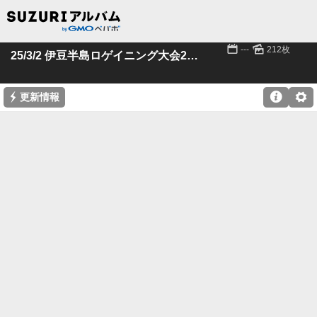
📅
🌄
---
212枚
25/3/2 伊豆半島ロゲイニング大会2025
⚡

⚙
更新情報