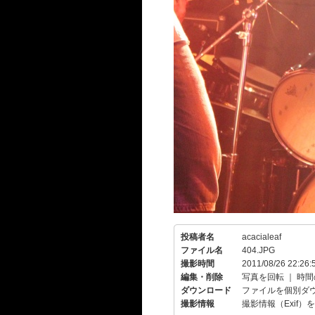
投稿者名
acacialeaf
ファイル名
404.JPG
撮影時間
2011/08/26 22:26:
編集・削除
写真を回転
｜
時間
ダウンロード
ファイルを個別ダ
撮影情報
撮影情報（Exif）