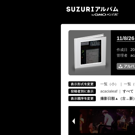
SUZ
11/8/
作成日
20
管理者
ac
一覧（小）
｜
一覧（
acacialeaf
｜
すべて
撮影日順▲（古→新