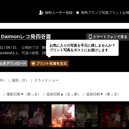
URIアルバム

★
無料ユーザー登録
有料プランで写真プリントお
📱
26 Daimonレコ発四谷篇
スマートフォンで見る
お気に入りの写真を手元に残しませんか？
11 / 08 / 31
公開終了日
無期限
イベントの期間
---
プリント写真をポストにお届けします
acialeafさん
写真の枚数
280 / 2000枚
中）
｜
個別（大）
｜
スライドショー
）
｜
撮影日順▼（新→古）
｜
追加日順▲（古→新）
｜
追加日順▼（新→古）