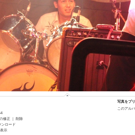
写真をプ
このアルバ
54
の修正
｜
削除
ウンロード
を表示