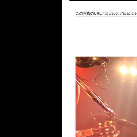
この写真のURL
http://30d.jp/acacial