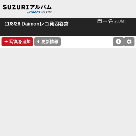
📅
🌄
---
280枚
11/8/26 Daimonレコ発四谷篇
➕
⚡

⚙
写真を追加
更新情報