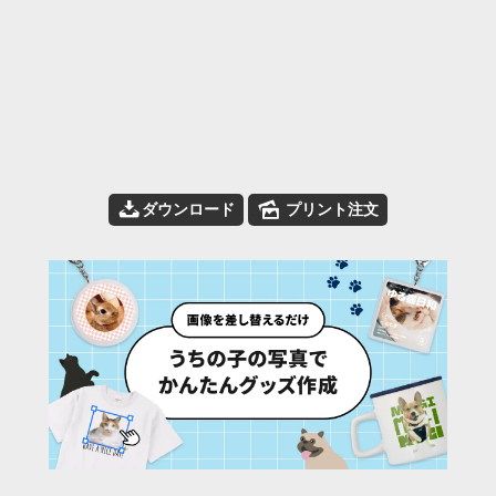
📥
🌄
ダウンロード
プリント注文