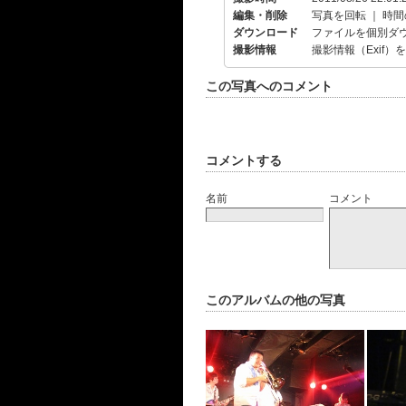
編集・削除
写真を回転
｜
時間
ダウンロード
ファイルを個別ダ
撮影情報
撮影情報（Exif）
この写真へのコメント
コメントする
名前
コメント
このアルバムの他の写真