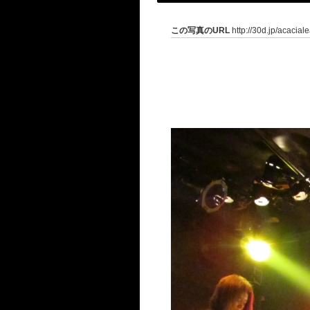
この写真のURL
http://30d.jp/acacial