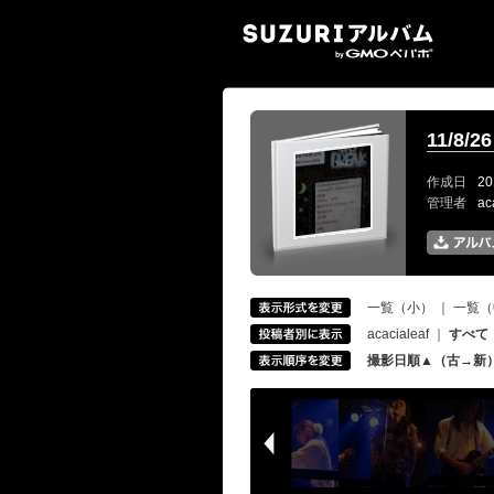
SUZ
11/8/
作成日
20
管理者
ac
一覧（小）
｜
一覧（
acacialeaf
｜
すべて
撮影日順▲（古→新