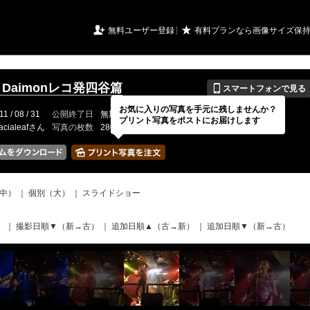
URIアルバム

★
無料ユーザー登録
有料プランなら画像サイズ保
📱
26 Daimonレコ発四谷篇
スマートフォンで見る
お気に入りの写真を手元に残しませんか？
11 / 08 / 31
公開終了日
無期限
イベントの期間
---
プリント写真をポストにお届けします
acialeafさん
写真の枚数
280 / 2000枚
中）
｜
個別（大）
｜
スライドショー
）
｜
撮影日順▼（新→古）
｜
追加日順▲（古→新）
｜
追加日順▼（新→古）