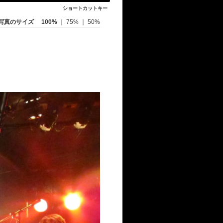
ショートカットキー
写真のサイズ
100%
｜
75%
｜
50%