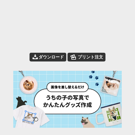
📥
🌄
ダウンロード
プリント注文