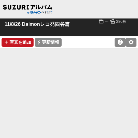
📅
🌄
---
280枚
11/8/26 Daimonレコ発四谷篇
➕
⚡

⚙
写真を追加
更新情報