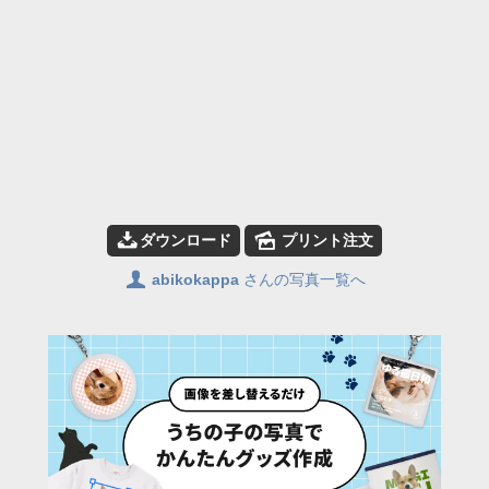
📥
🌄
ダウンロード
プリント注文
👤
abikokappa
さんの写真一覧へ