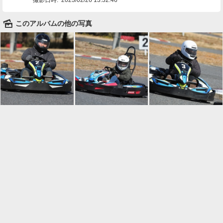
🌄
このアルバムの他の写真

一覧に戻る
Android™ アプリのインストール
Android™ からオンラインアルバムの作成・編
集、共有ができます。
インストール