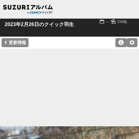
📅
🌄
---
156枚
2023年2月26日のクイック羽生
⚡

⚙
更新情報