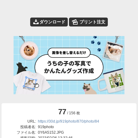
📥
🌄
ダウンロード
プリント注文
77
/ 156 枚
URL:
https://30d.jp/919photo/870/photo/84
投稿者名:
919photo
ファイル名:
0Y6A5152.JPG
撮影日時:
2023/02/26 13:32:46