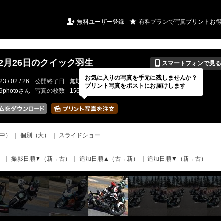
URIアルバム

★
無料ユーザー登録
有料プランで写真プリントお
📱
年2月26日のクイック羽生
スマートフォンで見る
お気に入りの写真を手元に残しませんか？
23 / 02 / 26
公開終了日
無期限
イベントの期間
---
プリント写真をポストにお届けします
19photoさん
写真の枚数
156 / 2000枚
中）
｜
個別（大）
｜
スライドショー
）
｜
撮影日順▼（新→古）
｜
追加日順▲（古→新）
｜
追加日順▼（新→古）