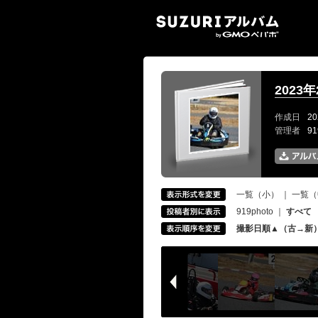
SUZ
2023
作成日
20
管理者
9
一覧（小）
｜
一覧（
919photo
｜
すべて
撮影日順▲（古→新