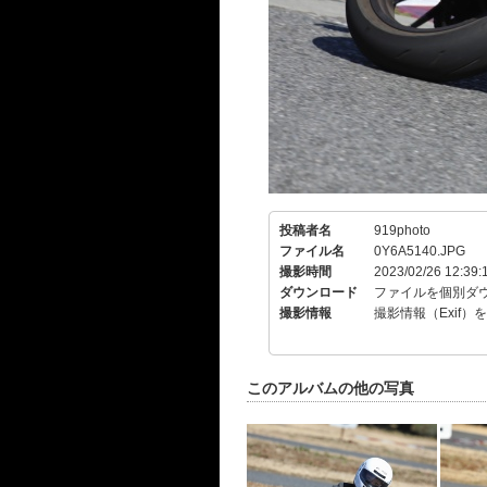
投稿者名
919photo
ファイル名
0Y6A5140.JPG
撮影時間
2023/02/26 12:39:
ダウンロード
ファイルを個別ダ
撮影情報
撮影情報（Exif）
このアルバムの他の写真