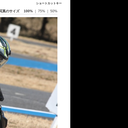
ショートカットキー
写真のサイズ
100%
｜
75%
｜
50%