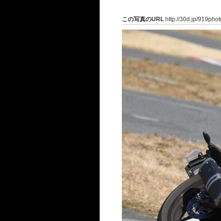
この写真のURL
http://30d.jp/919pho