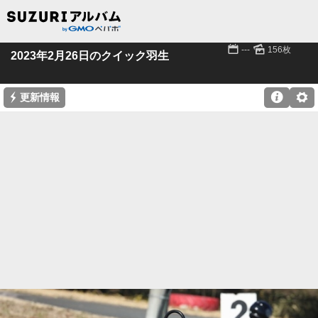
📅
🌄
---
156枚
2023年2月26日のクイック羽生
⚡

⚙
更新情報