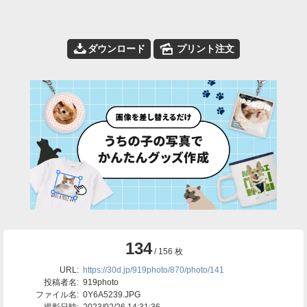
📥
🌄
ダウンロード
プリント注文
134
/ 156 枚
URL:
https://30d.jp/919photo/870/photo/141
投稿者名:
919photo
ファイル名:
0Y6A5239.JPG
撮影日時:
2023/02/26 14:31:36