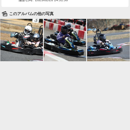
🌄
このアルバムの他の写真

一覧に戻る
Android™ アプリのインストール
Android™ からオンラインアルバムの作成・編
集、共有ができます。
インストール