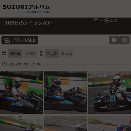
📅
🌄
---
25枚
9月5日のクイック水戸
🌄

⚙
プリント注文
⚏

撮影順
追加順
古→新
新→古
🕔
2022/09/05 15:00