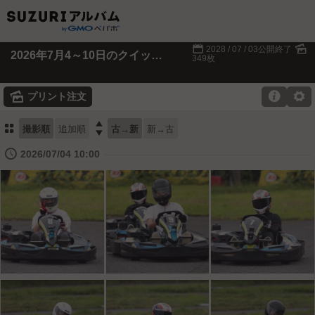
📅
🌄
2028 / 07 / 03公開終了
2026年7月4～10日のクイック羽生
349枚
🌄

⚙
プリント注文
⚏

撮影順
追加順
古→新
新→古
🕔
2026/07/04 10:00