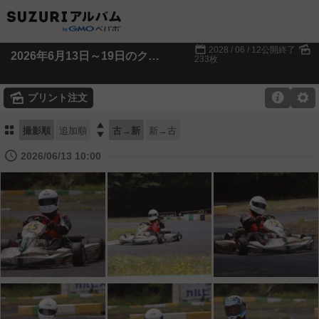
📅
🌄
2028 / 06 / 12公開終了
2026年6月13日～19日のクイック潮来
233枚
🌄

⚙
プリント注文
⚏

撮影順
追加順
古→新
新→古
🕔
2026/06/13 10:00