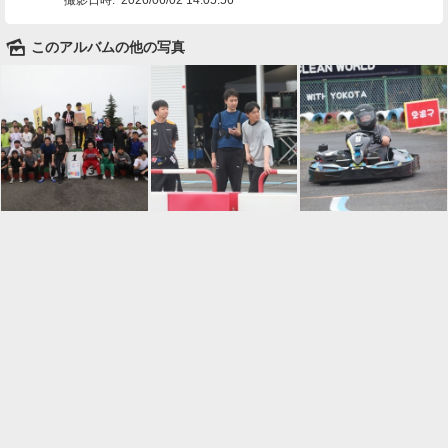
🌄
このアルバムの他の写真

一覧に戻る
Android™ アプリのインストール
Android™ からオンラインアルバムの作成・編
集、共有ができます。
インストール