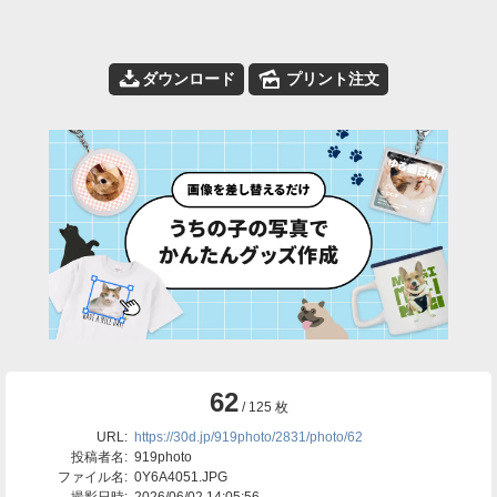
📥
🌄
ダウンロード
プリント注文
62
/ 125 枚
URL:
https://30d.jp/919photo/2831/photo/62
投稿者名:
919photo
ファイル名:
0Y6A4051.JPG
撮影日時:
2026/06/02 14:05:56