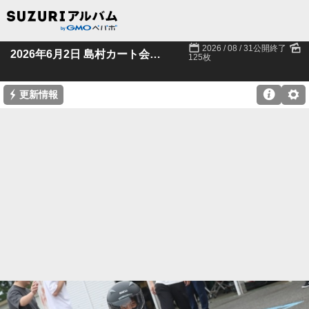
📅
🌄
2026 / 08 / 31公開終了
2026年6月2日 島村カート会様 羽生貸切
125枚
⚡

⚙
更新情報