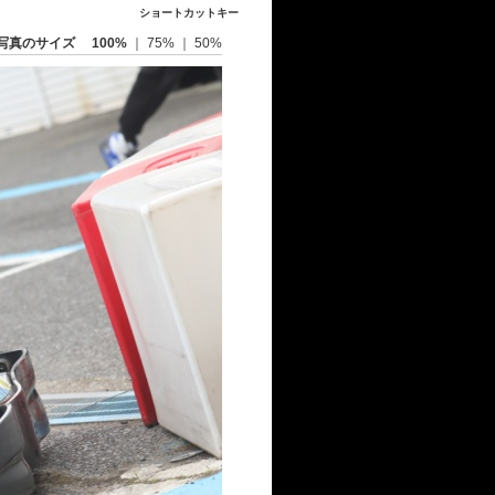
ショートカットキー
写真のサイズ
100%
｜
75%
｜
50%