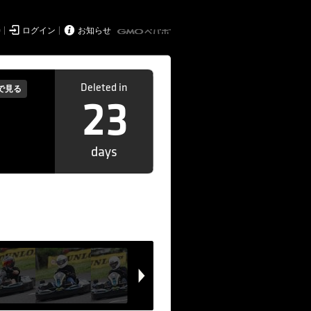


持
ログイン
お知らせ
Deleted in
で見る
23
days