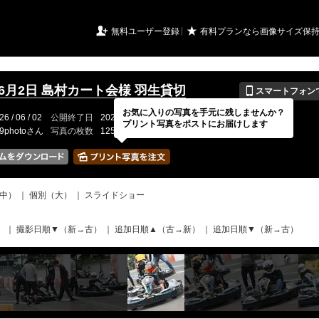
URIアルバム

★
無料ユーザー登録
有料プランなら画像サイズ保
📱
年6月2日 島村カート会様 羽生貸切
スマートフォン
お気に入りの写真を手元に残しませんか？
26 / 06 / 02
公開終了日
2026 / 08 / 31 あと( 23日 )
イベントの期間
---
プリント写真をポストにお届けします
19photoさん
写真の枚数
125 / 2000枚
中）
｜
個別（大）
｜
スライドショー
）
｜
撮影日順▼（新→古）
｜
追加日順▲（古→新）
｜
追加日順▼（新→古）