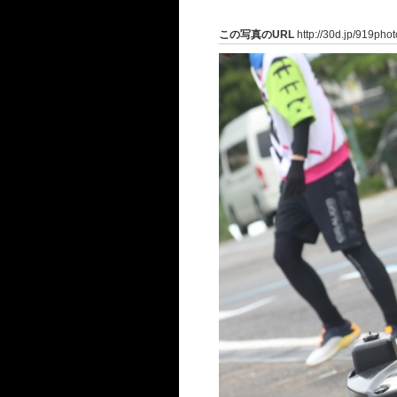
この写真のURL
http://30d.jp/919pho