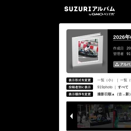
SUZ
2026
作成日
20
管理者
9
一覧（小）
｜
一覧（
919photo
｜
すべて
撮影日順▲（古→新