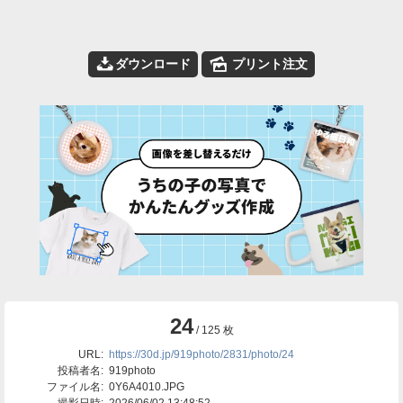
📥
🌄
ダウンロード
プリント注文
24
/ 125 枚
URL:
https://30d.jp/919photo/2831/photo/24
投稿者名:
919photo
ファイル名:
0Y6A4010.JPG
撮影日時:
2026/06/02 13:48:52