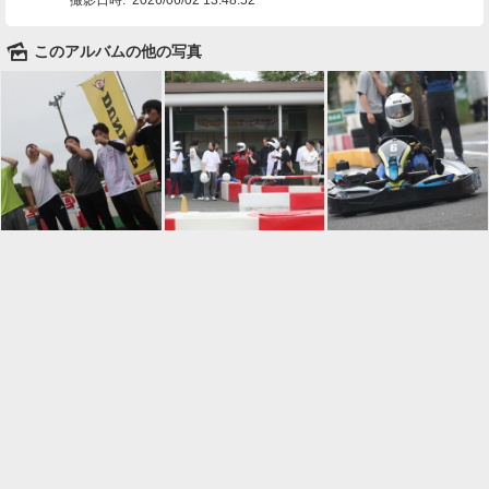
🌄
このアルバムの他の写真

一覧に戻る
Android™ アプリのインストール
Android™ からオンラインアルバムの作成・編
集、共有ができます。
インストール