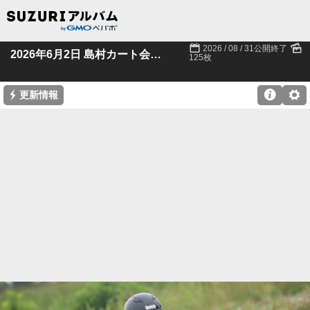
📅
🌄
2026 / 08 / 31公開終了
2026年6月2日 島村カート会様 羽生貸切
125枚
⚡

⚙
更新情報