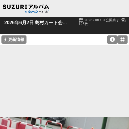
📅
🌄
2026 / 08 / 31公開終了
2026年6月2日 島村カート会様 羽生貸切
125枚
⚡

⚙
更新情報