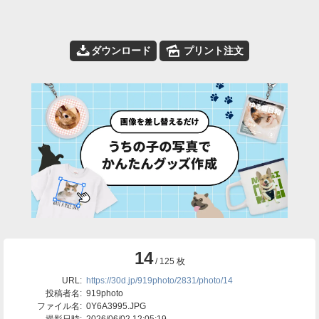
📥
🌄
ダウンロード
プリント注文
14
/ 125 枚
URL:
https://30d.jp/919photo/2831/photo/14
投稿者名:
919photo
ファイル名:
0Y6A3995.JPG
撮影日時:
2026/06/02 12:05:19