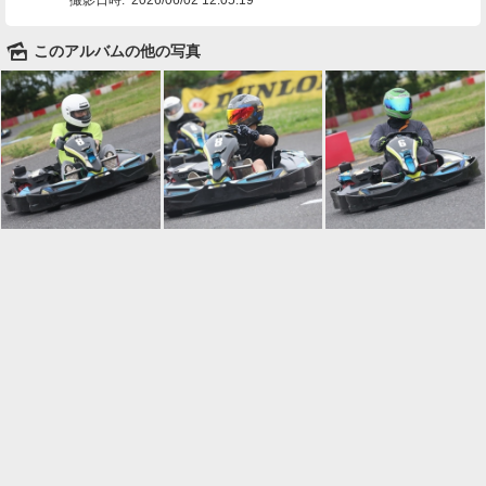
🌄
このアルバムの他の写真

一覧に戻る
Android™ アプリのインストール
Android™ からオンラインアルバムの作成・編
集、共有ができます。
インストール