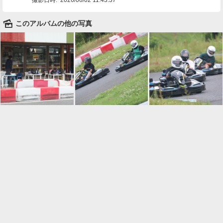
🌄
このアルバムの他の写真

一覧に戻る
Android™ アプリのインストール
Android™ からオンラインアルバムの作成・編
集、共有ができます。
インストール