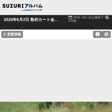
📅
🌄
2026 / 08 / 31公開終了
2026年6月2日 島村カート会様 羽生貸切
125枚
⚡

⚙
更新情報