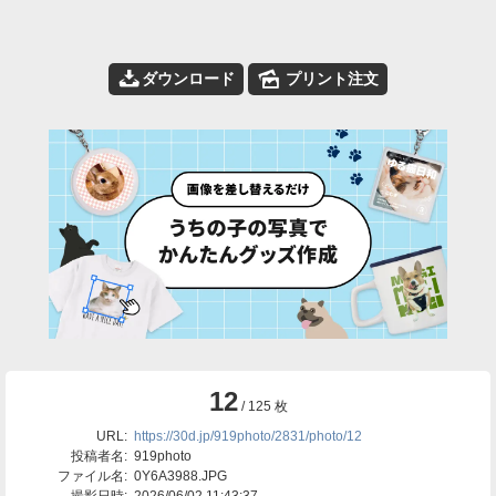
📥
🌄
ダウンロード
プリント注文
12
/ 125 枚
URL:
https://30d.jp/919photo/2831/photo/12
投稿者名:
919photo
ファイル名:
0Y6A3988.JPG
撮影日時:
2026/06/02 11:43:37