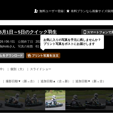
URIアルバム

★
無料ユーザー登録
有料プランなら画像サイズ保
📱
年6月1日～5日のクイック羽生
スマートフォンで
お気に入りの写真を手元に残しませんか？
26 / 06 / 01
公開終了日
2026 / 08 / 30 あと( 22日 )
イベントの期間
---
プリント写真をポストにお届けします
19photoさん
写真の枚数
61 / 2000枚
中）
｜
個別（大）
｜
スライドショー
）
｜
撮影日順▼（新→古）
｜
追加日順▲（古→新）
｜
追加日順▼（新→古）