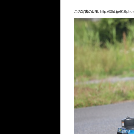
この写真のURL
http://30d.jp/919pho