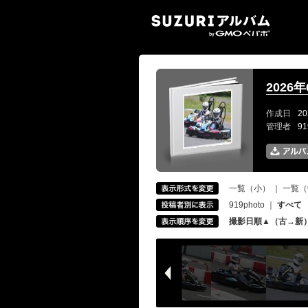
SUZ
2026
作成日
20
管理者
9
一覧（小）
｜
一覧（
919photo
｜
すべて
撮影日順▲（古→新