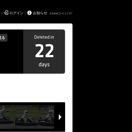


持
ログイン
お知らせ
Deleted in
見る
22
days