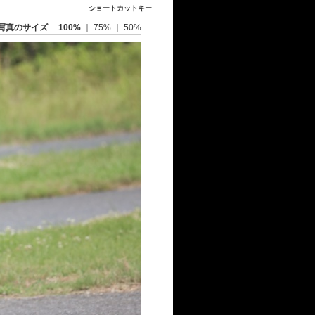
ショートカットキー
写真のサイズ
100%
｜
75%
｜
50%