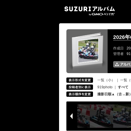
SUZ
2026
作成日
20
管理者
9
一覧（小）
｜
一覧（
919photo
｜
すべて
撮影日順▲（古→新