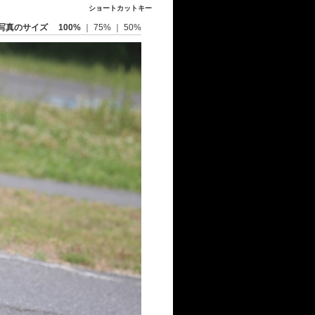
ショートカットキー
写真のサイズ
100%
｜
75%
｜
50%