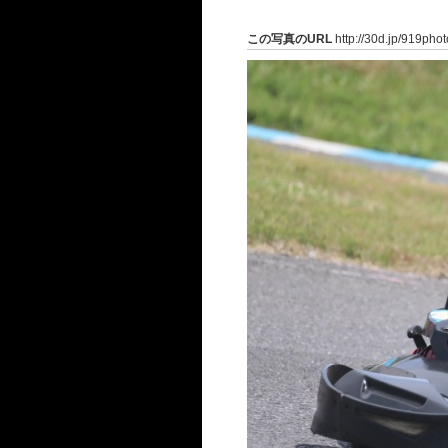
この写真のURL
http://30d.jp/919pho