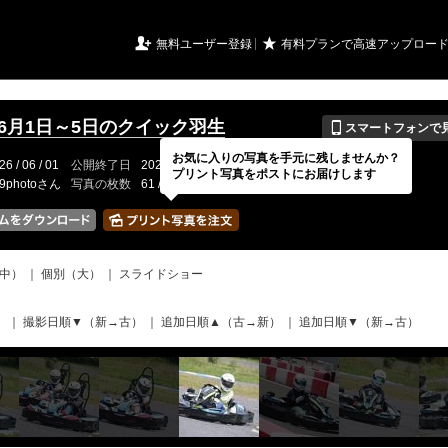
URIアルバム

★
無料ユーザー登録
有料プランで高速アップロー
📱
年6月1日～5日のクイック羽生
スマートフォンで
お気に入りの写真を手元に残しませんか？
26 / 06 / 01
公開終了日
2026 / 08 / 30 あと( 21日 )
イベントの期間
---
プリント写真をポストにお届けします
19photoさん
写真の枚数
61 / 2000枚
中）
｜
個別（大）
｜
スライドショー
）
｜
撮影日順▼（新→古）
｜
追加日順▲（古→新）
｜
追加日順▼（新→古）