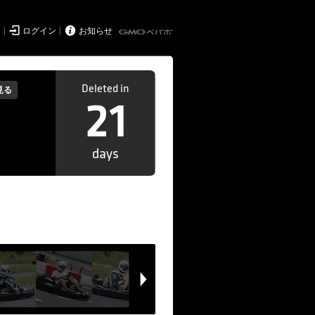


ド
ログイン
お知らせ
Deleted in
見る
21
days