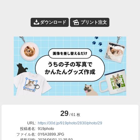
📥
🌄
ダウンロード
プリント注文
29
/ 61 枚
URL:
https://30d.jp/919photo/2830/photo/29
投稿者名:
919photo
ファイル名:
0Y6A3899.JPG
撮影日時:
2026/06/01 11:35:50