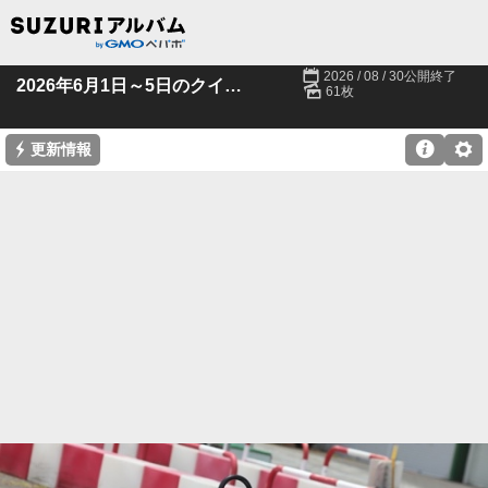
📅
2026 / 08 / 30公開終了
🌄
2026年6月1日～5日のクイック羽生
61枚
⚡

⚙
更新情報