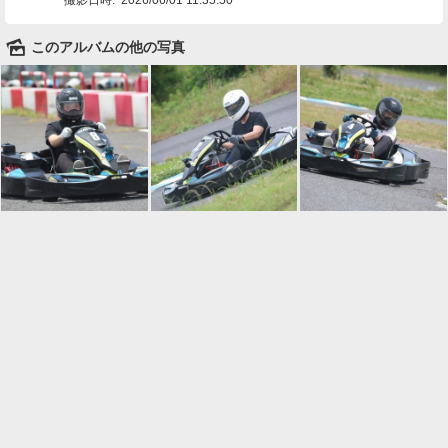
🌄
このアルバムの他の写真

一覧に戻る
Android™ アプリのインストール
Android™ からオンラインアルバムの作成・編
集、共有ができます。
インストール