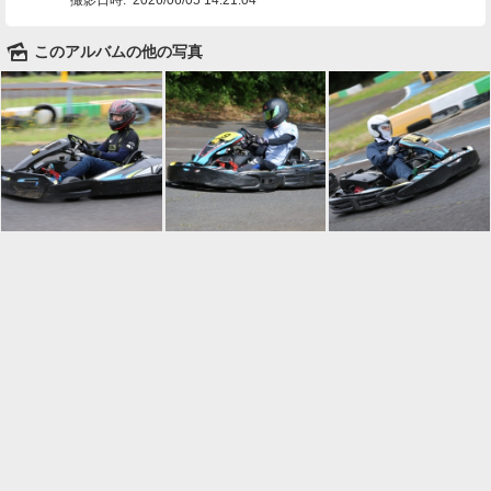
🌄
このアルバムの他の写真

一覧に戻る
Android™ アプリのインストール
Android™ からオンラインアルバムの作成・編
集、共有ができます。
インストール