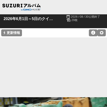
📅
2026 / 08 / 30公開終了
🌄
2026年6月1日～5日のクイック潮来
29枚
⚡

⚙
更新情報