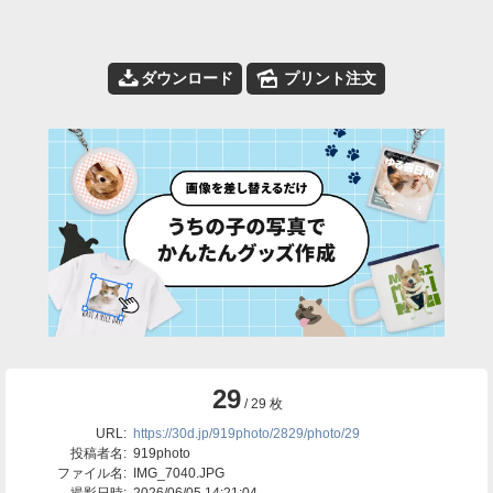
📥
🌄
ダウンロード
プリント注文
29
/ 29 枚
URL:
https://30d.jp/919photo/2829/photo/29
投稿者名:
919photo
ファイル名:
IMG_7040.JPG
撮影日時:
2026/06/05 14:21:04