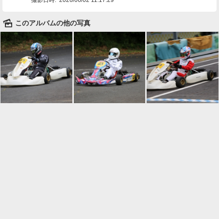
🌄
このアルバムの他の写真

一覧に戻る
Android™ アプリのインストール
Android™ からオンラインアルバムの作成・編
集、共有ができます。
インストール