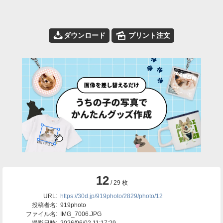
📥
🌄
ダウンロード
プリント注文
12
/ 29 枚
URL:
https://30d.jp/919photo/2829/photo/12
投稿者名:
919photo
ファイル名:
IMG_7006.JPG
撮影日時:
2026/06/02 11:17:29