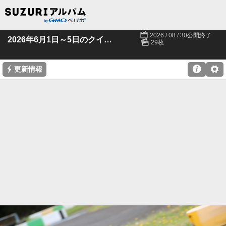
📅
2026 / 08 / 30公開終了
🌄
2026年6月1日～5日のクイック潮来
29枚
⚡

⚙
更新情報