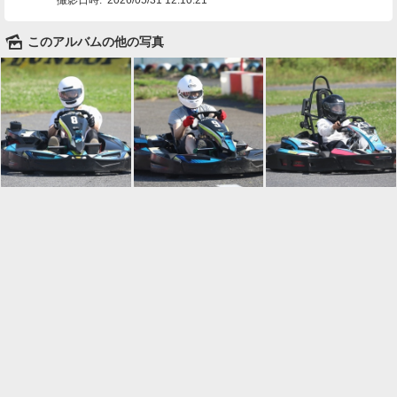
🌄
このアルバムの他の写真

一覧に戻る
Android™ アプリのインストール
Android™ からオンラインアルバムの作成・編
集、共有ができます。
インストール