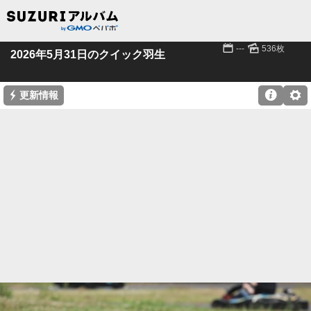
📅
🌄
---
536枚
2026年5月31日のクイック羽生
⚡

⚙
更新情報