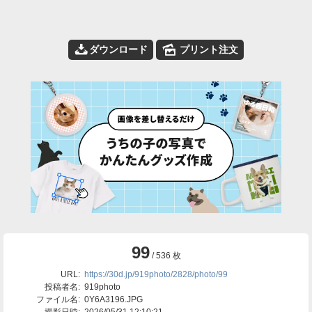
📥
🌄
ダウンロード
プリント注文
99
/ 536 枚
URL:
https://30d.jp/919photo/2828/photo/99
投稿者名:
919photo
ファイル名:
0Y6A3196.JPG
撮影日時:
2026/05/31 12:10:21