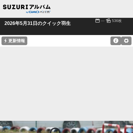
📅
🌄
---
536枚
2026年5月31日のクイック羽生
⚡

⚙
更新情報