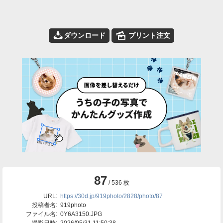
📥
🌄
ダウンロード
プリント注文
87
/ 536 枚
URL:
https://30d.jp/919photo/2828/photo/87
投稿者名:
919photo
ファイル名:
0Y6A3150.JPG
撮影日時:
2026/05/31 11:50:38