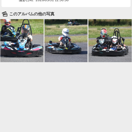
🌄
このアルバムの他の写真

一覧に戻る
Android™ アプリのインストール
Android™ からオンラインアルバムの作成・編
集、共有ができます。
インストール